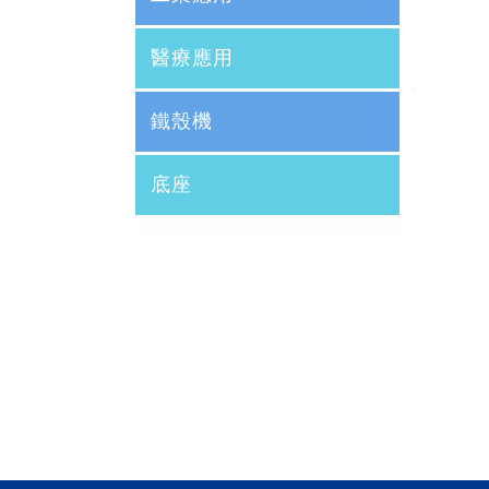
醫療應用
鐵殼機
底座