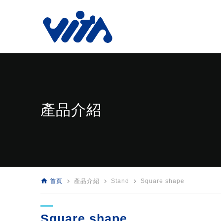
產品介紹
home
navigate_next
navigate_next
navigate_next
首頁
產品介紹
Stand
Square shape
Square shape